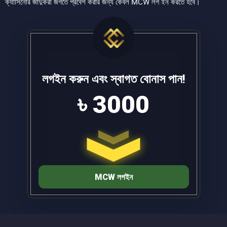
ক্যাসিনোর জাদুকরী জগতে প্রবেশ করার জন্য কেবল MCW লগ ইন করতে হবে।
লগইন করুন এবং স্বাগত বোনাস পান!
৳
3000
MCW লগইন