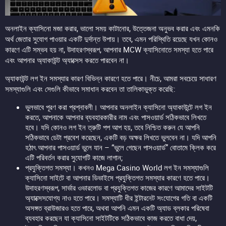
অনলাইন ক্যাসিনো মজা করার, ভালো সময় কাটানোর, উত্তেজনা অনুভব করার এবং এমনকি
অর্থ জেতার সুযোগ পাওয়ার একটি দুর্দান্ত উপায়। তবে, এমন পরিস্থিতি রয়েছে যখন কোনও
কারণে এটি সম্ভব হয় না, উদাহরণস্বরূপ, আপনার MCW ক্যাসিনোতে সমস্যা হতে পারে
এবং আপনার অ্যাকাউন্ট অ্যাক্সেস করতে পারবেন না।
অ্যাকাউন্ট লগ ইন সমস্যার কারণ বিভিন্ন কারণে হতে পারে। নীচে, আমরা সবচেয়ে সাধারণ
সমস্যাগুলি এবং সেগুলি কীভাবে সমাধান করবেন তা তালিকাভুক্ত করেছি:
ভুলভাবে পূরণ করা প্রশ্নাবলী। আপনার অনলাইন ক্যাসিনো অ্যাকাউন্টে লগ ইন
করতে, আপনাকে আপনার ব্যবহারকারীর নাম এবং পাসওয়ার্ড সঠিকভাবে লিখতে
হবে। যদি কোনও লগ ইন ত্রুটি পপ আপ হয়, তবে নিশ্চিত করুন যে আপনি
সঠিকভাবে ডেটা প্রবেশ করেছেন, একটি বড় অক্ষর লিখতে ভুলবেন না। যদি আপনি
হঠাৎ আপনার পাসওয়ার্ড ভুলে যান – “ভুলে গেছেন পাসওয়ার্ড” বোতামে ক্লিক করে
এটি পরিবর্তন করার সুযোগটি কাজে লাগান;
প্রযুক্তিগত সমস্যা। কখনও Mega Casino World লগ ইন সমস্যাগুলি
ক্যাসিনো সাইটে বা আপনার ডিভাইসে প্রযুক্তিগত সমস্যার কারণে হতে পারে।
উদাহরণস্বরূপ, সার্ভার ওভারলোড বা প্রযুক্তিগত কাজের কারণে আমাদের সাইটটি
অ্যাক্সেসযোগ্য নাও হতে পারে। সমস্যাটি ধীর ইন্টারনেট সংযোগের গতি বা একটি
অসঙ্গত ব্রাউজারও হতে পারে, অথবা আপনি এমন একটি অ্যাড ব্লকার পরিষেবা
ব্যবহার করছেন যা ক্যাসিনো সাইটটিকে সঠিকভাবে কাজ করতে বাধা দেয়,