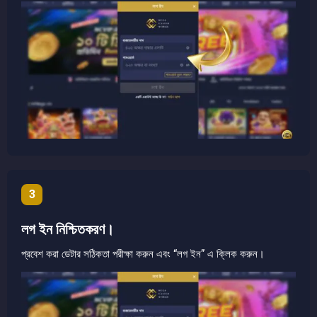
3
লগ ইন নিশ্চিতকরণ।
প্রবেশ করা ডেটার সঠিকতা পরীক্ষা করুন এবং “লগ ইন” এ ক্লিক করুন।