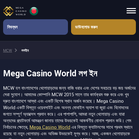
নিবন্ধন
ডাউনলোড করুন
MCW
লগইন
Mega Casino World লগ ইন
MCW হল বাংলাদেশের খেলোয়াড়দের জন্য বাজি ধরার এবং দেশের সবচেয়ে বড় জয় অর্জনের
সেরা সুযোগ। আমাদের কোম্পানি MCW 2015 সালে তার কার্যক্রম শুরু করে এবং খুব
দ্রুত বাংলাদেশে আস্থা এবং একটি বিশেষ স্থান অর্জন করেছে। Mega Casino
World একটি বিস্তৃত ওয়েবসাইট এবং অনন্য মোবাইল অ্যাপ যা জুয়া এবং বিনোদনের
জগতে সম্পূর্ণ অ্যাক্সেস প্রদান করে। এর পাশাপাশি, আমরা নতুন খেলোয়াড় এবং যারা
অন্যদের প্ল্যাটফর্মে আমন্ত্রণ জানায় তাদের উভয়কেই আকর্ষণীয় বোনাস প্রদান করি। গেম
নির্বাচনের ক্ষেত্রে,
Mega Casino World
এর বিস্তৃত ক্যাটালগের সাথে প্রথম স্থানে
রয়েছে যা নতুন খেলোয়াড় এবং অভিজ্ঞ উভয়কেই মুগ্ধ করে। আজ, একজন খেলোয়াড়কে