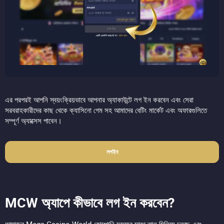
এর পরপরই আপনি স্বয়ংক্রিয়ভাবে আপনার অ্যাকাউন্টে লগ ইন করবেন এবং সেরা
সরবরাহকারীদের কাছ থেকে ক্যাসিনো গেম সহ আমাদের বেটিং মার্কেট এবং অফারগুলিতে
সম্পূর্ণ অ্যাক্সেস পাবেন।
লগইন
MCW অ্যাপে কীভাবে লগ ইন করবেন?
আমাদের Mega Casino World কোম্পানি সময়ের সাথে তাল মিলিয়ে চলছে এবং