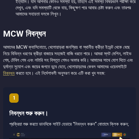
ইত্যাদি। যদি আপনার কোনও সমস্যা হয়, তাহলে এই সমস্ত বিষয়গুলি পরীক্ষা করে
দেখুন, এবং যদি সমস্যাটি থেকে যায়, কিছুক্ষণ পরে আবার চেষ্টা করুন এবং তারপর
আমাদের সহায়তা দলকে লিখুন।
MCW নিবন্ধন
আমাদের MCW ক্যাসিনোতে, খেলোয়াড়রা জনপ্রিয় বা স্থানীয় ক্রীড়া ইভেন্ট থেকে বেছে
নিয়ে বিভিন্ন ধরণের ক্রীড়া বাজারে সহজেই বাজি ধরতে পারে। আমরা স্লট মেশিন, লাইভ
গেম, টেবিল গেম এবং লটারি সহ বিস্তৃত গেমও অফার করি। আমাদের সাথে যোগ দিতে এবং
দুর্দান্ত সুযোগ এবং জয়ের জগতে ডুবে যেতে, খেলোয়াড়দের কেবল আমাদের ওয়েবসাইটে
নিবন্ধন
করতে হবে। এই নির্দেশাবলী অনুসরণ করে এটি করা খুব সহজ:
1
নিবন্ধন শুরু করুন।
প্রক্রিয়া শুরু করতে ডানদিকে সাইট হেডারে “নিবন্ধন করুন” বোতামে ক্লিক করুন;