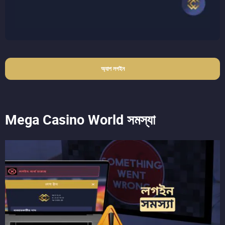
অ্যাপ লগইন
Mega Casino World সমস্যা