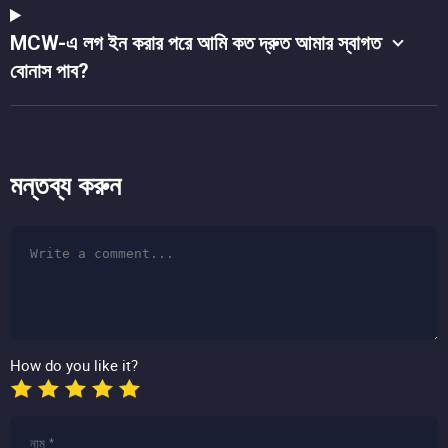
MCW-এ লগ ইন করার পরে আমি কত দ্রুত আমার স্বাগত
বোনাস পাব?
মন্তব্য করুন
How do you like it?