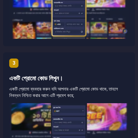
3
একটি প্রোমো কোড লিখুন।
একটি প্রোমো ব্যবহার করুন যদি আপনার একটি প্রোমো কোড থাকে, তাহলে
নিবন্ধন নিশ্চিত করার আগে এটি প্রবেশ করে;