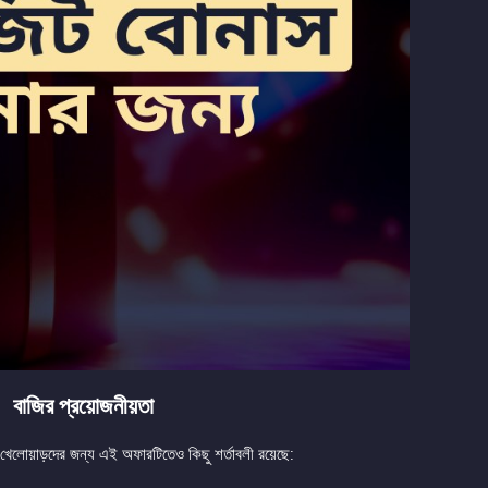
বাজির প্রয়োজনীয়তা
েলোয়াড়দের জন্য এই অফারটিতেও কিছু শর্তাবলী রয়েছে: