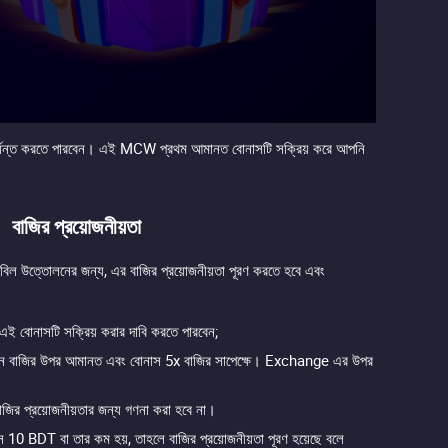
 BDT পর্যন্ত করতে পারবেন। এই MCW প্রথম আমানত বোনাসটি সক্রিয় করে আপনি
বাজির প্রয়োজনীয়তা
িল উত্তোলনের জন্য, এর বাজির প্রয়োজনীয়তা পূরণ করতে হবে এবং
া এই বোনাসটি সক্রিয় করার দাবি করতে পারবেন;
বধানে বাজির উপর আমানত এবং বোনাস 5x বাজির সাপেক্ষে। Exchange এর উপর
বাজির প্রয়োজনীয়তার জন্য গণনা করা হবে না।
েন্স 10 BDT বা তার কম হয়, তাহলে বাজির প্রয়োজনীয়তা পূরণ হয়েছে বলে