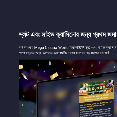
স্লট এবং লাইভ ক্যাসিনোর জন্য প্রথম জমা
যদি আপনার Mega Casino World অ্যাকাউন্টটি স্লট এবং লাইভ ক্যাসিনো খ
খেলোয়াড়দের জন্য আমাদের অফারগুলির মধ্যে সবচেয়ে বড় স্বাগত বোনাস!