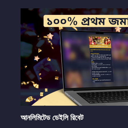
আনলিমিটেড ডেইলি রিবেট