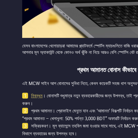
যেসব বাংলাদেশের খেলোয়াড়রা আমাদের প্ল্যাটফর্মে স্পোর্টস ম্যাচগুলিতে ব
আপনার মূল অ্যাকাউন্ট থেকে কোনও অর্থ ঝুঁকি না নিয়ে আরও বেশি স্পোর্টস বেট
প্রথম আমানত বোনাস কীভাবে 
এই MCW সাইন আপ বোনাসের সুবিধা নিতে, কেবল কয়েকটি সহজ ধাপ অনুসর
নিবন্ধন
। বোনাসটি শুধুমাত্র নতুন ব্যবহারকারীদের জন্য উপলব্ধ, তাই 
করুন।
প্রথম আমানত। প্রোফাইল মেনুতে যান এবং ‘আমানত’ বিকল্পটি নির্বাচন
“প্রথম আমানত – খেলাধুলা: 50% পর্যন্ত 3,000 BDT” অফারটি নির্বাচন কর
সক্রিয়করণ। মূল ব্যালেন্সে তহবিল জমা হওয়ার সাথে সাথে, এই MCW প
বিভাগে ব্যবহারের জন্য উপলব্ধ হবে।