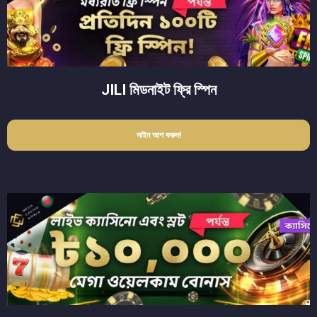
JILI মিডনাইট ফ্রি স্পিন
সাইন আপ করুন!