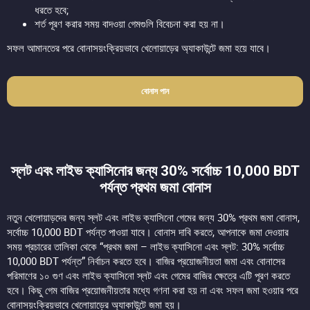
ধরতে হবে;
শর্ত পূরণ করার সময় বাদওয়া গেমগুলি বিবেচনা করা হয় না।
সফল আমানতের পরে বোনাসয়ংক্রিয়ভাবে খেলোয়াড়ের অ্যাকাউন্টে জমা হয়ে যাবে।
বোনাস পান
স্লট এবং লাইভ ক্যাসিনোর জন্য 30% সর্বোচ্চ 10,000 BDT
পর্যন্ত প্রথম জমা বোনাস
নতুন খেলোয়াড়দের জন্য স্লট এবং লাইভ ক্যাসিনো গেমের জন্য 30% প্রথম জমা বোনাস,
সর্বোচ্চ 10,000 BDT পর্যন্ত পাওয়া যাবে। বোনাস দাবি করতে, আপনাকে জমা দেওয়ার
সময় প্রচারের তালিকা থেকে “প্রথম জমা – লাইভ ক্যাসিনো এবং স্লট: 30% সর্বোচ্চ
10,000 BDT পর্যন্ত” নির্বাচন করতে হবে। বাজির প্রয়োজনীয়তা জমা এবং বোনাসের
পরিমাণের ১০ গুণ এবং লাইভ ক্যাসিনো স্লট এবং গেমের বাজির ক্ষেত্রে এটি পূরণ করতে
হবে। কিছু গেম বাজির প্রয়োজনীয়তার মধ্যে গণনা করা হয় না এবং সফল জমা হওয়ার পরে
বোনাসয়ংক্রিয়ভাবে খেলোয়াড়ের অ্যাকাউন্টে জমা হয়।