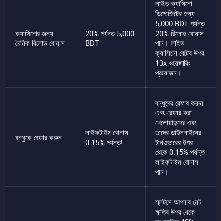
লাইভ ক্যাসিনো
ডিপোজিটের জন্য
5,000 BDT পর্যন্ত
ক্যাসিনোর জন্য
20% পর্যন্ত 5,000
20% রিলোড বোনাস
দৈনিক রিলোড বোনাস
BDT
পান। লাইভ
ক্যাসিনো বেটের উপর
13x ওয়েজারিং
প্রয়োজন।
বন্ধুদের রেফার করুন
এবং রেফার করা
খেলোয়াড়দের এবং
লাইফটাইম বোনাস
তাদের ডাউনলাইনের
বন্ধুকে রেফার করুন
0.15% পর্যন্ত!
টার্নওভারের উপর
থেকে 0.15% পর্যন্ত
লাইফটাইম বোনাস
পান।
স্লটসে আপনার নেট
ক্ষতির উপর থেকে