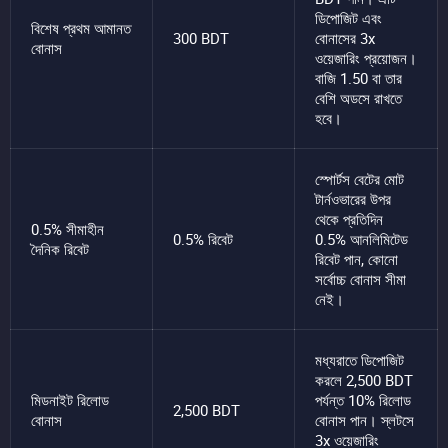
ডিপোজিট এবং
বিশেষ প্রথম আমানত
300 BDT
বোনাসের 3x
বোনাস
ওয়েজারিং প্রয়োজন।
বাজি 1.50 বা তার
বেশি অডসে রাখতে
হবে।
স্পোর্টস বেটের মোট
টার্নওভারের উপর
থেকে প্রতিদিন
0.5% সীমাহীন
0.5% রিবেট
0.5% আনলিমিটেড
দৈনিক রিবেট
রিবেট পান, কোনো
সর্বোচ্চ বোনাস সীমা
নেই।
মধ্যরাতে ডিপোজিট
করলে 2,500 BDT
মিডনাইট রিলোড
পর্যন্ত 10% রিলোড
2,500 BDT
বোনাস
বোনাস পান। স্লটসে
3x ওয়েজারিং