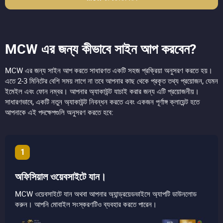
MCW এর জন্য কীভাবে সাইন আপ করবেন?
MCW এর জন্য সাইন আপ করতে সাধারণত একটি সহজ প্রক্রিয়া অনুসরণ করতে হয়।
এতে 2-3 মিনিটের বেশি সময় লাগে না তবে আপনার কাছ থেকে প্রকৃত তথ্য প্রয়োজন, যেমন
ইমেইল এবং ফোন নম্বর। আপনার অ্যাকাউন্ট যাচাই করার জন্য এটি প্রয়োজনীয়।
সাধারণভাবে, একটি নতুন অ্যাকাউন্ট নিবন্ধন করতে এবং একজন পূর্ণাঙ্গ ক্লায়েন্ট হতে
আপনাকে এই পদক্ষেপগুলি অনুসরণ করতে হবে:
1
অফিসিয়াল ওয়েবসাইটে যান।
MCW ওয়েবসাইটে যান অথবা আপনার অ্যান্ড্রয়েডভাইসে অ্যাপটি ডাউনলোড
করুন। আপনি মোবাইল সংস্করণটিও ব্যবহার করতে পারেন।