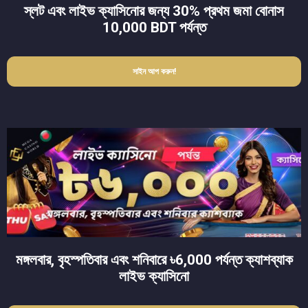
স্লট এবং লাইভ ক্যাসিনোর জন্য 30% প্রথম জমা বোনাস
10,000 BDT পর্যন্ত
সাইন আপ করুন!
মঙ্গলবার, বৃহস্পতিবার এবং শনিবারে ৳6,000 পর্যন্ত ক্যাশব্যাক
লাইভ ক্যাসিনো