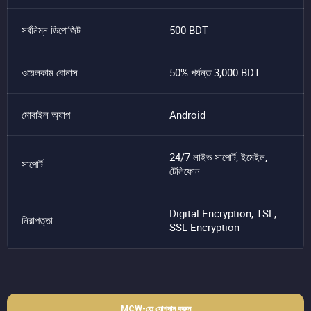
সর্বনিম্ন ডিপোজিট
500 BDT
ওয়েলকাম বোনাস
50% পর্যন্ত 3,000 BDT
মোবাইল অ্যাপ
Android
24/7 লাইভ সাপোর্ট, ইমেইল,
সাপোর্ট
টেলিফোন
Digital Encryption, TSL,
নিরাপত্তা
SSL Encryption
MCW-তে যোগদান করুন