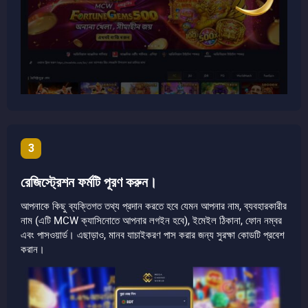
3
রেজিস্ট্রেশন ফর্মটি পূরণ করুন।
আপনাকে কিছু ব্যক্তিগত তথ্য প্রদান করতে হবে যেমন আপনার নাম, ব্যবহারকারীর
নাম (এটি MCW ক্যাসিনোতে আপনার লগইন হবে), ইমেইল ঠিকানা, ফোন নম্বর
এবং পাসওয়ার্ড। এছাড়াও, মানব যাচাইকরণ পাস করার জন্য সুরক্ষা কোডটি প্রবেশ
করান।