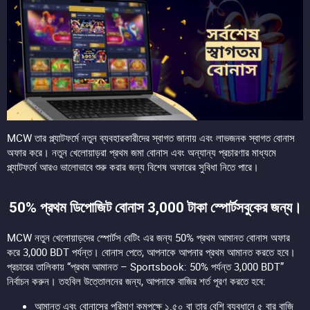
MCW তার প্ল্যাটফর্মে নতুন ব্যবহারকারীদের স্বাগত জানায় এবং লাভজনক স্বাগত বোনাস
অফার করে। নতুন খেলোয়াড়রা প্রথম জমা বোনাস এবং অন্যান্য প্রচারণার মাধ্যমে
প্ল্যাটফর্মে আরও ভালোভাবে শুরু করার জন্য বিশেষ অফারের সুবিধা নিতে পারে।
50% প্রথম ডিপোজিট বোনাস 3,000 টাকা স্পোর্টসবুকের জন্য।
MCW নতুন খেলোয়াড়দের স্পোর্টস বেটিং এর জন্য 50% প্রথম আমানত বোনাস অফার
করে 3,000 BDT পর্যন্ত। বোনাস পেতে, আপনাকে আপনার প্রথম আমানত করতে হবে।
প্রচারের তালিকায় “প্রথম আমানত – Sportsbook: 50% পর্যন্ত 3,000 BDT”
নির্বাচন করুন। তহবিল উত্তোলনের জন্য, আপনাকে বাজির শর্ত পূরণ করতে হবে:
আমানত এবং বোনাসের পরিমাণ কমপক্ষে ১.৫০ বা তার বেশি ব্যবধানে ৫ বার বাজি