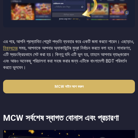
এর পরে, আপনি প্রস্তাবিত পেমেন্ট পদ্ধতি ব্যবহার করে একটি জমা করতে পারেন। এছাড়াও,
নিবন্ধনের
সময়, আপনাকে আপনার অ্যাকাউন্টের মুদ্রা নির্বাচন করতে বলা হবে। সাধারণত,
এটি স্বয়ংক্রিয়ভাবে সেট করা হয়। কিন্তু যদি এটি ভুল হয়, তাহলে আপনার ব্যাঙ্করোল
এবং আরও অনেকছু পরিচালনা করা সহজ করার জন্য এটিকে বাংলাদেশী BDT পরিবর্তন
করতে ভুলবেন।
MCW সাইন আপ করুন
MCW সর্বশেষ স্বাগত বোনাস এবং প্রচারণা